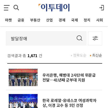
마켓
금융
부동산
산업
경제
국제
정치
사회
검색결과 총
1,671
건
정확도순
최신순
우리은행, 해병대 2사단에 위문금
전달⋯41년째 군부대 지원
한국 로레알-유네스코 여성과학자
상, 이경 교수 등 5인 선정