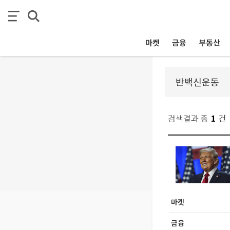
마켓
금융
부동산
검색결과 총
1
건
마켓
금융