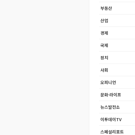
부동산
산업
경제
국제
정치
사회
오피니언
문화·라이프
뉴스발전소
이투데이TV
스페셜리포트