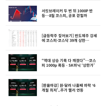
서킷브레이커 두 번 뒤 1000P 반
등…8월 코스피, 공포 걷힐까
[급등락주 짚어보기] 반도체주 강세
에 코스피·코스닥 39개 상한
가...SK하이닉스 외인 2.6조 순매수
“역대 상승 기록 다 깨졌다”⋯코스
피 1000p 폭등ㆍSK하닉 ‘상한가’
[환율마감] 원·달러 나흘째 하락 ‘6
개월 최저’..주가 랠리 연동