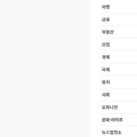
마켓
금융
부동산
산업
경제
국제
정치
사회
오피니언
문화·라이프
뉴스발전소