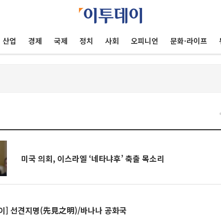
산업
경제
국제
정치
사회
오피니언
문화·라이프
미국 의회, 이스라엘 ‘네타냐후’ 축출 목소리
이] 선견지명(先見之明)/바나나 공화국