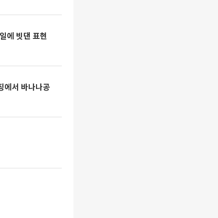
과일에 빗댄 표현
상징에서 바나나공