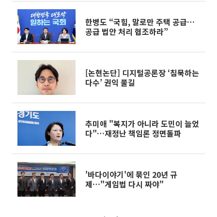
한병도 “국힘, 말로만 주택 공급…
공급 법안 처리 협조하라”
[논현논단] 디지털공론장 ‘침묵하는
다수’ 권익 풀길
추미애 "복지가 아니라 도민이 늘었
다"…재정난 책임론 정면돌파
'바다이야기'에 묶인 20년 규
제…"게임법 다시 짜야"