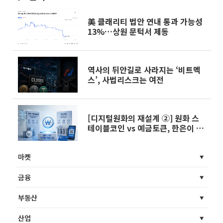
美 클래리티 법안 연내 통과 가능성
13%…상원 문턱서 제동
역사의 뒤안길로 사라지는 ‘비트멕
스’, 사법리스크는 여전
[디지털원화의 재설계 ②] 원화 스
테이블코인 vs 예금토큰, 한은이 주
목한 ‘은행 모델’은
마켓
금융
부동산
산업