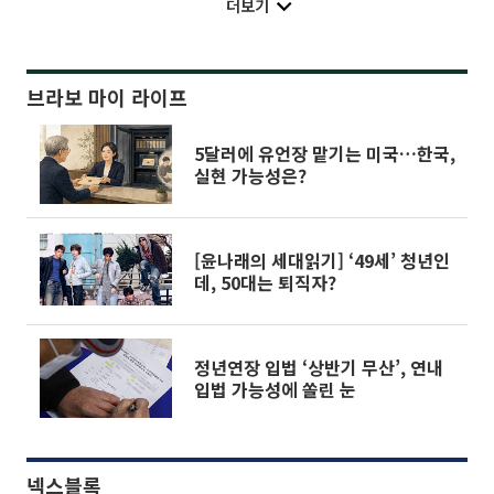
더보기
브라보 마이 라이프
5달러에 유언장 맡기는 미국…한국,
실현 가능성은?
[윤나래의 세대읽기] ‘49세’ 청년인
데, 50대는 퇴직자?
정년연장 입법 ‘상반기 무산’, 연내
입법 가능성에 쏠린 눈
넥스블록