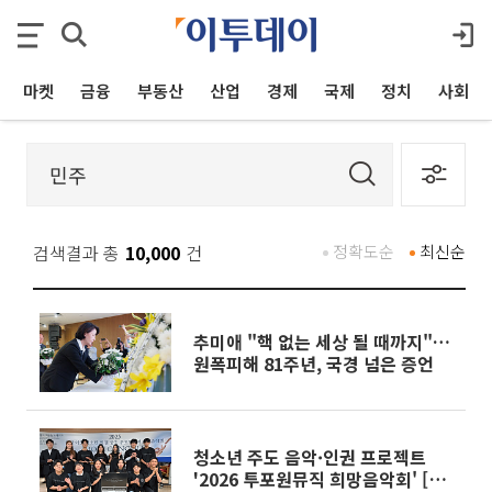
마켓
금융
부동산
산업
경제
국제
정치
사회
검색결과 총
10,000
건
정확도순
최신순
추미애 "핵 없는 세상 될 때까지"…
원폭피해 81주년, 국경 넘은 증언
청소년 주도 음악·인권 프로젝트
'2026 투포원뮤직 희망음악회' [포