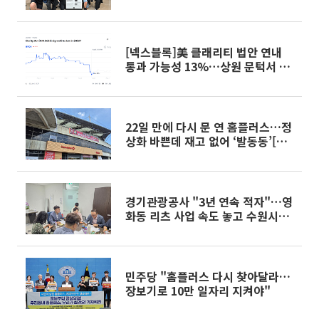
토]
[넥스블록]美 클래리티 법안 연내
통과 가능성 13%…상원 문턱서 제
동
22일 만에 다시 문 연 홈플러스…정
상화 바쁜데 재고 없어 ‘발동동’[가
보니]
경기관광공사 "3년 연속 적자"…영
화동 리츠 사업 속도 놓고 수원시와
이견
민주당 "홈플러스 다시 찾아달라…
장보기로 10만 일자리 지켜야"