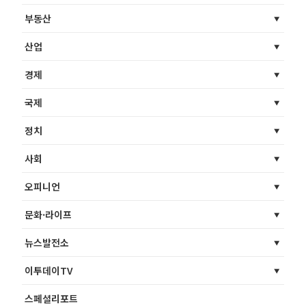
부동산
산업
경제
국제
정치
사회
오피니언
문화·라이프
뉴스발전소
이투데이TV
스페셜리포트