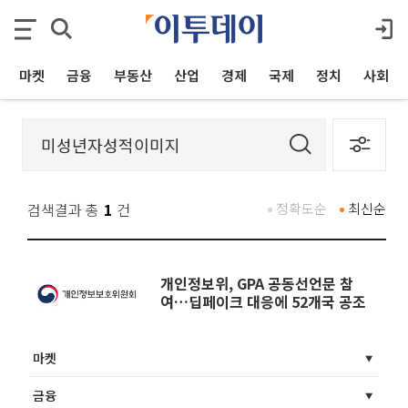
마켓
금융
부동산
산업
경제
국제
정치
사회
검색결과 총
1
건
정확도순
최신순
개인정보위, GPA 공동선언문 참
여…딥페이크 대응에 52개국 공조
마켓
금융