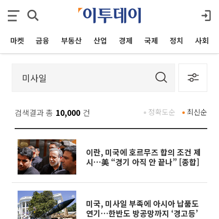
마켓
금융
부동산
산업
경제
국제
정치
사회
검색결과 총
10,000
건
정확도순
최신순
이란, 미국에 호르무즈 합의 조건 제
시…美 “경기 아직 안 끝나” [종합]
미국, 미사일 부족에 아시아 납품도
연기…한반도 방공망까지 ‘경고등’