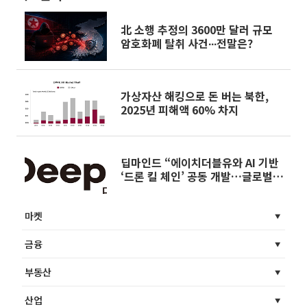
北 소행 추정의 3600만 달러 규모
암호화폐 탈취 사건∙∙∙전말은?
가상자산 해킹으로 돈 버는 북한,
2025년 피해액 60% 차지
딥마인드 “에이치더블유와 AI 기반
‘드론 킬 체인’ 공동 개발…글로벌
방산 시장 공략”
마켓
금융
부동산
산업