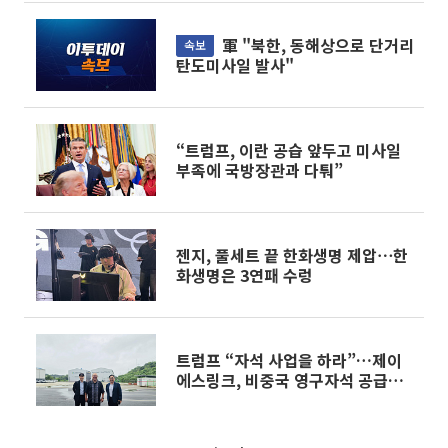
軍 "북한, 동해상으로 단거리
속보
탄도미사일 발사"
“트럼프, 이란 공습 앞두고 미사일
부족에 국방장관과 다퉈”
젠지, 풀세트 끝 한화생명 제압⋯한
화생명은 3연패 수렁
트럼프 “자석 사업을 하라”…제이
에스링크, 비중국 영구자석 공급망
구축 속도