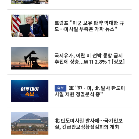
트럼프 "미군 보유 탄약 막대한 규
모⋯미사일 부족은 가짜 뉴스"
국제유가, 이란 미 선박 통항 금지
추진에 상승...WTI 2.8%↑[상보]
軍 "한ㆍ미, 北 발사 탄도미
속보
사일 제원 정밀분석 중"
北 탄도미사일 발사에…국가안보
실, 긴급안보상황점검회의 개최