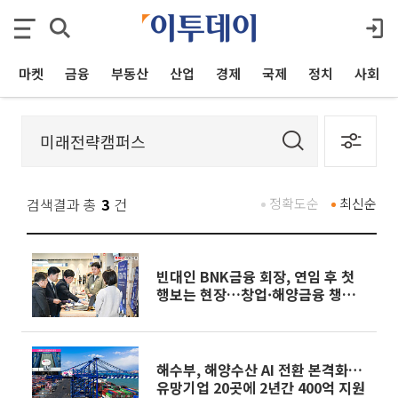
마켓
금융
부동산
산업
경제
국제
정치
사회
검색결과 총
3
건
정확도순
최신순
빈대인 BNK금융 회장, 연임 후 첫
행보는 현장…창업·해양금융 챙겼
다
해수부, 해양수산 AI 전환 본격화…
유망기업 20곳에 2년간 400억 지원