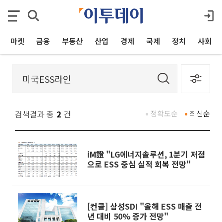
마켓
금융
부동산
산업
경제
국제
정치
사회
검색결과 총
2
건
정확도순
최신순
iM證 "LG에너지솔루션, 1분기 저점
으로 ESS 중심 실적 회복 전망"
[컨콜] 삼성SDI "올해 ESS 매출 전
년 대비 50% 증가 전망"