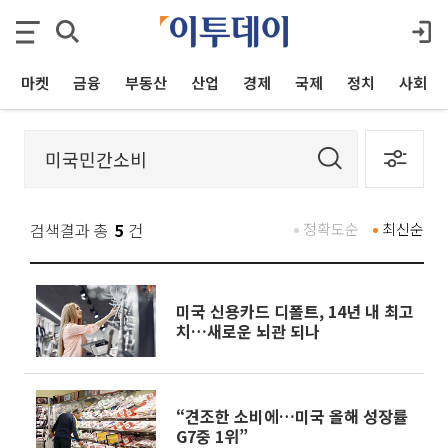
마켓
금융
부동산
산업
경제
국제
정치
사회
검색결과 총
5
건
정확도순
최신순
미국 신용카드 디폴트, 14년 내 최고
치…새로운 뇌관 되나
“견조한 소비에…미국 올해 성장률
G7중 1위”