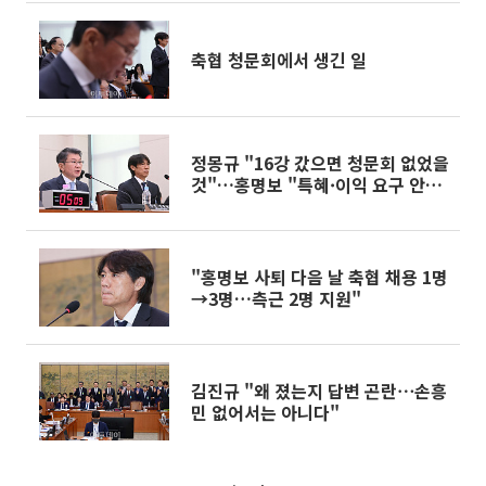
축협 청문회에서 생긴 일
정몽규 "16강 갔으면 청문회 없었을
것"…홍명보 "특혜·이익 요구 안
해”[종합]
"홍명보 사퇴 다음 날 축협 채용 1명
→3명…측근 2명 지원"
김진규 "왜 졌는지 답변 곤란⋯손흥
민 없어서는 아니다"