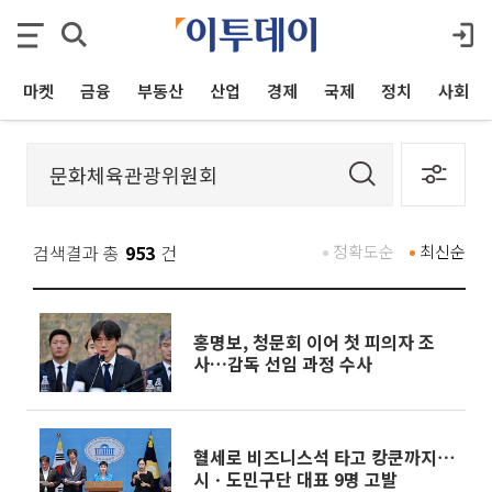
마켓
금융
부동산
산업
경제
국제
정치
사회
검색결과 총
953
건
정확도순
최신순
홍명보, 청문회 이어 첫 피의자 조
사…감독 선임 과정 수사
혈세로 비즈니스석 타고 캉쿤까지⋯
시ㆍ도민구단 대표 9명 고발