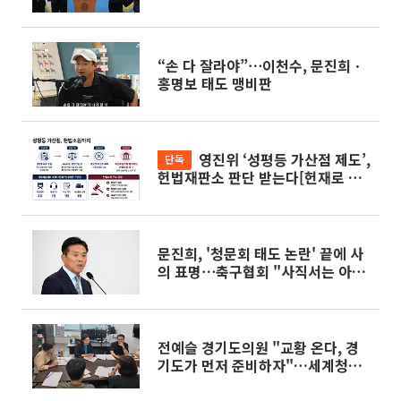
“손 다 잘라야”⋯이천수, 문진희ㆍ
홍명보 태도 맹비판
영진위 ‘성평등 가산점 제도’,
단독
헌법재판소 판단 받는다[헌재로 간
독립영화지원책]
문진희, '청문회 태도 논란' 끝에 사
의 표명⋯축구협회 "사직서는 아
직"
전예슬 경기도의원 "교황 온다, 경
기도가 먼저 준비하자"…세계청년
대회 선제 점검