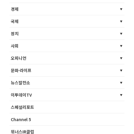
경제
국제
정치
사회
오피니언
문화·라이프
뉴스발전소
이투데이TV
스페셜리포트
Channel 5
위너스IR클럽