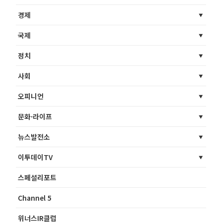
경제
국제
정치
사회
오피니언
문화·라이프
뉴스발전소
이투데이TV
스페셜리포트
Channel 5
위너스IR클럽