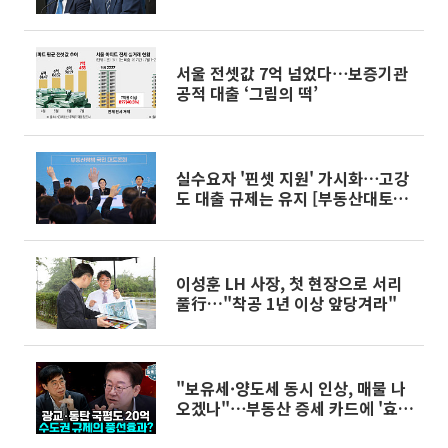
서울 전셋값 7억 넘었다⋯보증기관
공적 대출 ‘그림의 떡’
실수요자 '핀셋 지원' 가시화⋯고강
도 대출 규제는 유지 [부동산대토론
회]
이성훈 LH 사장, 첫 현장으로 서리
풀行…"착공 1년 이상 앞당겨라"
"보유세·양도세 동시 인상, 매물 나
오겠나"⋯부동산 증세 카드에 '효과
의문' [정치대학]