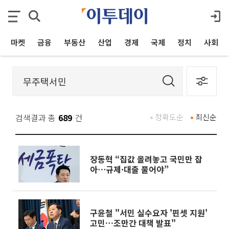
마켓
금융
부동산
산업
경제
국제
정치
사회
검색결과 총
689
건
정확도순
최신순
장동혁 “집값 올려놓고 국민만 잡
아⋯규제·대출 풀어야”
구윤철 "서민 실수요자 '핀셋 지원'
고민…조만간 대책 발표"