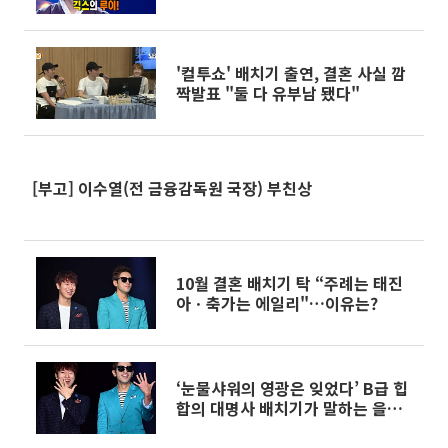
'컬투쇼' 배치기 출연, 결혼 사실 깜
짝발표 "둘 다 유부남 됐다"
[부고] 이수열(전 금융감독원 국장) 부친상
10월 결혼 배치기 탁 “주례는 태진
아ㆍ축가는 에일리"…이유는?
‘눈물샤워의 영광은 잊었다’ B급 힙
합의 대명사 배치기가 말하는 을의
삶이란?