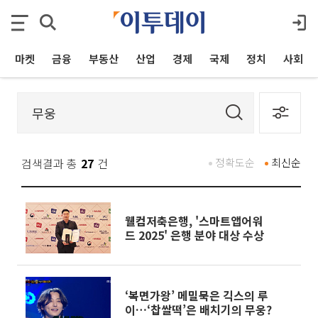
마켓
금융
부동산
산업
경제
국제
정치
사회
검색결과 총
27
건
정확도순
최신순
웰컴저축은행, '스마트앱어워
드 2025' 은행 분야 대상 수상
‘복면가왕’ 메밀묵은 긱스의 루
이…‘찹쌀떡’은 배치기의 무웅?