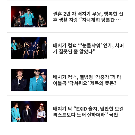
결혼 2년 차 배치기 무웅, 행복한 신
혼 생활 자랑 “자녀계획 당분간 하
고 싶지 않다”
배치기 컴백 “‘눈물샤워’ 인기, 서버
가 잘못된 줄 알았다”
배치기 컴백, 앨범명 ‘갑중갑’과 타
이틀곡 ‘닥쳐줘요’ 제목의 뜻은?
배치기 탁 “EXID 솔지, 웬만한 보컬
리스트보다 노래 잘하더라” 극찬