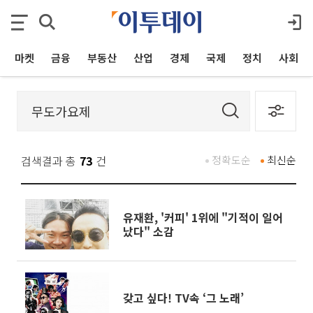
마켓
금융
부동산
산업
경제
국제
정치
사회
검색결과 총
73
건
정확도순
최신순
유재환, '커피' 1위에 "기적이 일어
났다" 소감
갖고 싶다! TV속 ‘그 노래’