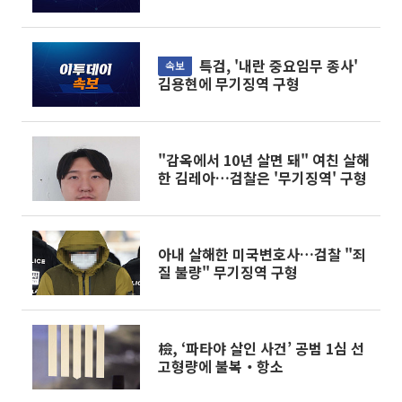
특검, '내란 중요임무 종사'
속보
김용현에 무기징역 구형
"감옥에서 10년 살면 돼" 여친 살해
한 김레아…검찰은 '무기징역' 구형
아내 살해한 미국변호사…검찰 "죄
질 불량" 무기징역 구형
檢, ‘파타야 살인 사건’ 공범 1심 선
고형량에 불복‧항소