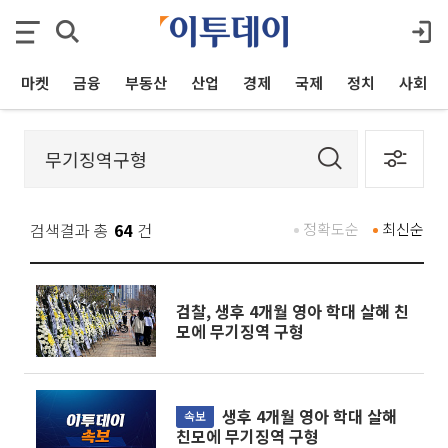
마켓
금융
부동산
산업
경제
국제
정치
사회
검색결과 총
64
건
정확도순
최신순
검찰, 생후 4개월 영아 학대 살해 친
모에 무기징역 구형
생후 4개월 영아 학대 살해
속보
친모에 무기징역 구형