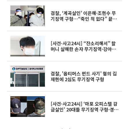
검찰, ‘계곡살인’ 이은해·조현수 무
기징역 구형…“죽인 적 없다” 끝까
지 부인
[사건·사고24시] “잔소리해서” 할
머니 살해한 손자 무기징역·강아지
19마리 학대 살해한 40대 수사 중
外
검찰, '옵티머스 펀드 사기' 혐의 김
재현에 2심도 무기징역 구형
[사건·사고24시] ‘마포 오피스텔 감
금살인’ 20대들 무기징역 구형·경
찰 ‘3세 아이 학대 살해’ 계모 미필적
고의 인정