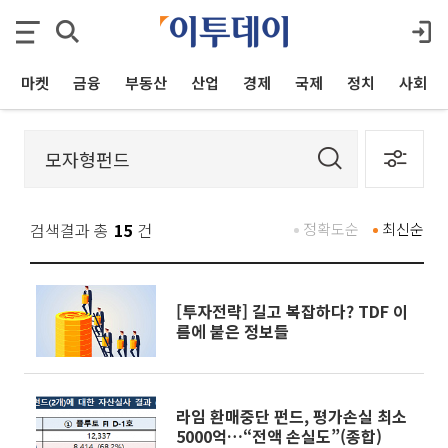
마켓
금융
부동산
산업
경제
국제
정치
사회
검색결과 총
15
건
정확도순
최신순
[투자전략] 길고 복잡하다? TDF 이
름에 붙은 정보들
라임 환매중단 펀드, 평가손실 최소
5000억…“전액 손실도”(종합)