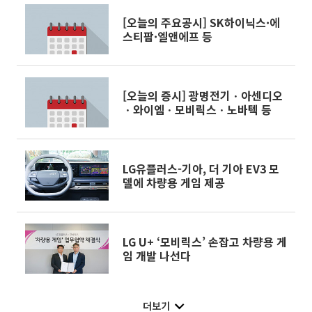
[오늘의 주요공시] SK하이닉스·에
스티팜·엘앤에프 등
[오늘의 증시] 광명전기ㆍ아센디오
ㆍ와이엠ㆍ모비릭스ㆍ노바텍 등
LG유플러스-기아, 더 기아 EV3 모
델에 차량용 게임 제공
LG U+ ‘모비릭스’ 손잡고 차량용 게
임 개발 나선다
더보기