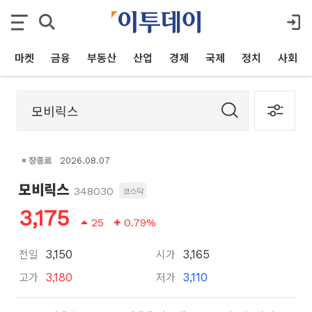
마켓
금융
부동산
산업
경제
국제
정치
사회
장종료
2026.08.07
모비릭스
348030
코스닥
3,175
25
0.79%
전일
시가
3,150
3,165
고가
저가
3,180
3,110