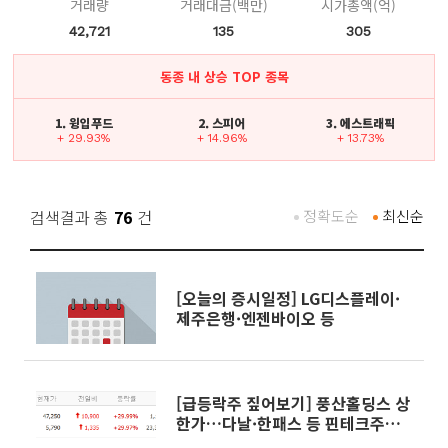
거래량
거래대금(백만)
시가총액(억)
42,721
135
305
동종 내 상승 TOP 종목
1. 윙입푸드
2. 스피어
3. 에스트래픽
+ 29.93%
+ 14.96%
+ 13.73%
검색결과 총
76
건
정확도순
최신순
[오늘의 증시일정] LG디스플레이·
제주은행·엔젠바이오 등
[급등락주 짚어보기] 풍산홀딩스 상
한가…다날·한패스 등 핀테크주도
급등