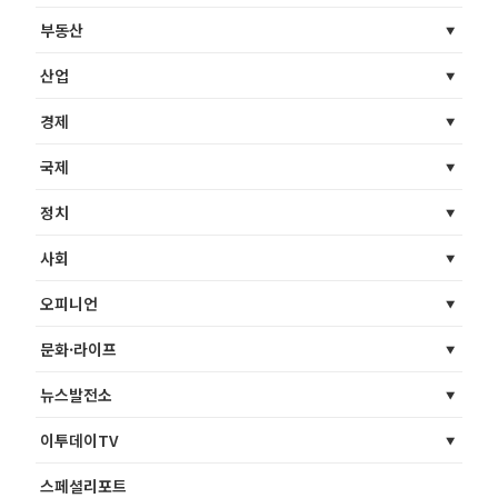
부동산
산업
경제
국제
정치
사회
오피니언
문화·라이프
뉴스발전소
이투데이TV
스페셜리포트