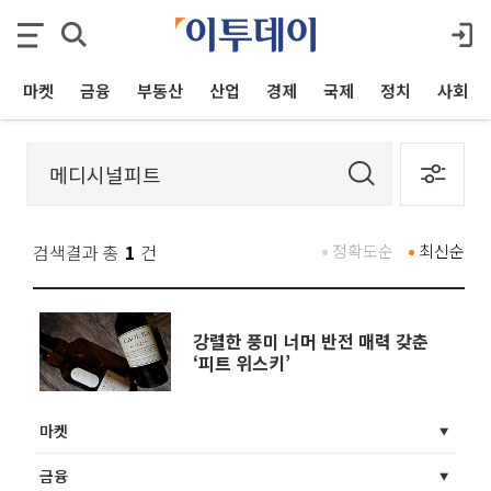
마켓
금융
부동산
산업
경제
국제
정치
사회
검색결과 총
1
건
정확도순
최신순
강렬한 풍미 너머 반전 매력 갖춘
‘피트 위스키’
마켓
금융