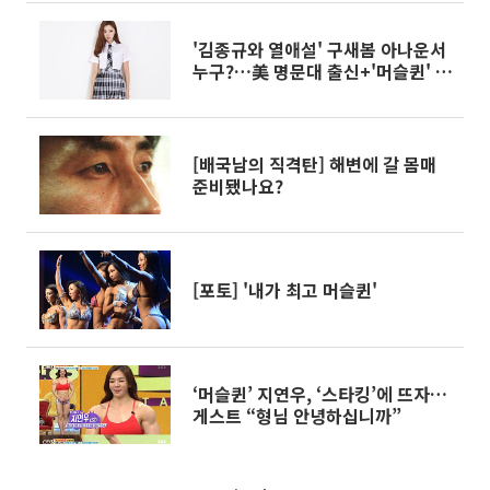
'김종규와 열애설' 구새봄 아나운서
누구?…美 명문대 출신+'머슬퀸' 언
니 구세경에도 '관심집중'
[배국남의 직격탄] 해변에 갈 몸매
준비됐나요?
[포토] '내가 최고 머슬퀸'
‘머슬퀸’ 지연우, ‘스타킹’에 뜨자…
게스트 “형님 안녕하십니까”