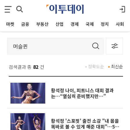
마켓
금융
부동산
산업
경제
국제
정치
사회
검색결과 총
82
건
정확도순
최신순
황석정 나이, 피트니스 대회 결과
는…“열심히 준비했지만…”
황석정 '스포핏' 출전 소감 "내 몸을
똑바로 볼 수 있게 해준 대회"…50