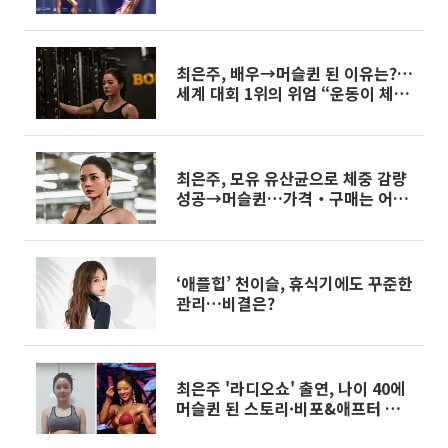
세 투혼에 관객도 '박수' 보냈다
최은주, 배우→머슬퀸 된 이유는?…
세계 대회 1위의 위엄 “운동이 체질
에 맞다”
최은주, 모유 유산균으로 체중 감량
성공→머슬퀸…가격‧구매는 어디
서?
‘애플힙’ 천이슬, 휴식기에도 꾸준한
관리…비결은?
최은주 '라디오쇼' 출연, 나이 40에
머슬퀸 된 스토리·비포&애프터 사
진 공개…네티즌 "같은 사람 맞아?"