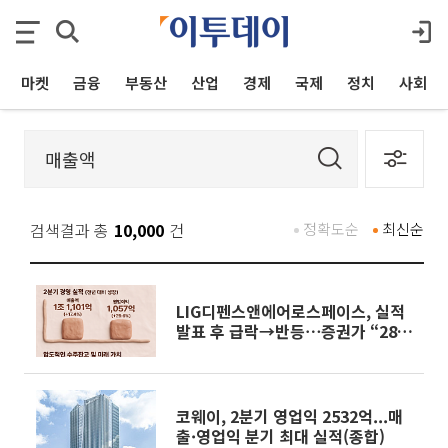
마켓
금융
부동산
산업
경제
국제
정치
사회
검색결과 총
10,000
건
정확도순
최신순
LIG디펜스앤에어로스페이스, 실적
발표 후 급락→반등⋯증권가 “28년
까지 튼튼”
코웨이, 2분기 영업익 2532억...매
출·영업익 분기 최대 실적(종합)