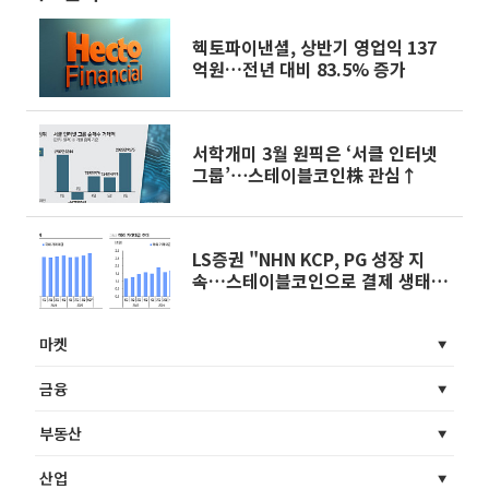
헥토파이낸셜, 상반기 영업익 137
억원…전년 대비 83.5% 증가
서학개미 3월 원픽은 ‘서클 인터넷
그룹’⋯스테이블코인株 관심↑
LS증권 "NHN KCP, PG 성장 지
속…스테이블코인으로 결제 생태계
확장"
마켓
금융
부동산
산업