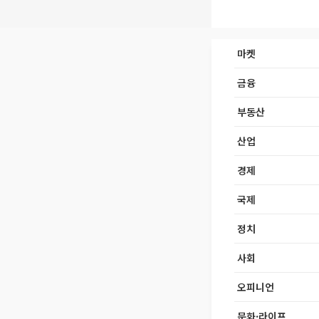
마켓
금융
부동산
산업
경제
국제
정치
사회
오피니언
문화·라이프