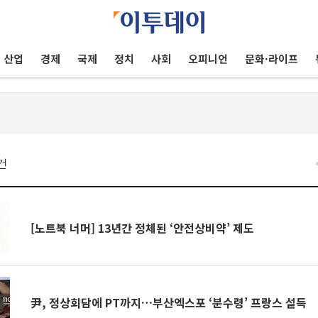
산업
경제
국제
정치
사회
오피니언
문화·라이프
건
[노트북 너머] 13년간 정체된 ‘안전상비약’ 제도
尹, 정상회담에 PT까지…부산엑스포 ‘분수령’ 프랑스 설득