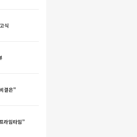
신고식
뷰
수비결은"
 프라임타임”