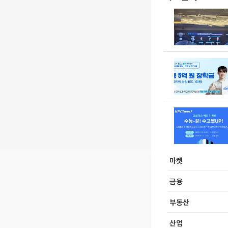
마켓
금융
부동산
산업