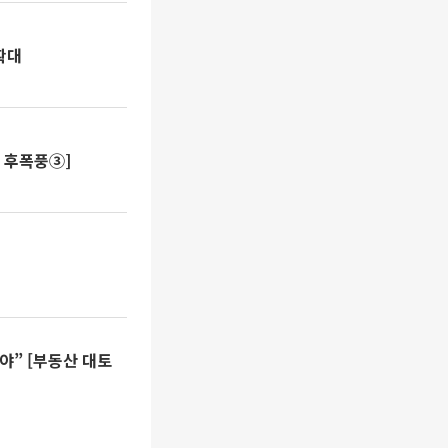
확대
 후폭풍③]
야” [부동산 대토