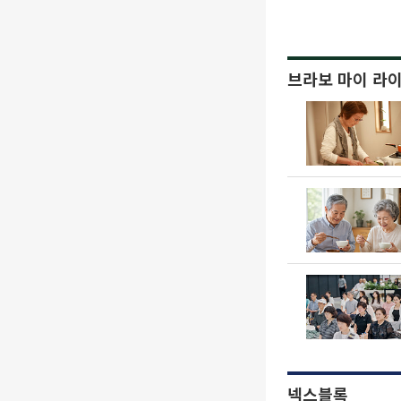
브라보 마이 라
넥스블록