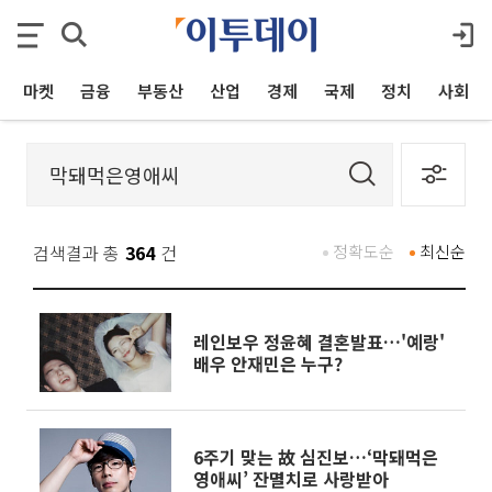
마켓
금융
부동산
산업
경제
국제
정치
사회
검색결과 총
364
건
정확도순
최신순
레인보우 정윤혜 결혼발표…'예랑'
배우 안재민은 누구?
6주기 맞는 故 심진보…‘막돼먹은
영애씨’ 잔멸치로 사랑받아