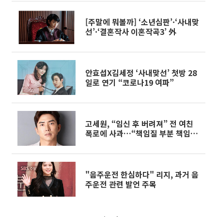
[주말에 뭐볼까] ‘소년심판’·‘사내맞
선’·‘결혼작사 이혼작곡3’ 外
안효섭X김세정 ‘사내맞선’ 첫방 28
일로 연기 “코로나19 여파”
고세원, “임신 후 버려져” 전 여친
폭로에 사과…“책임질 부분 책임질
것”
"음주운전 한심하다" 리지, 과거 음
주운전 관련 발언 주목