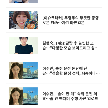
[이슈크래커] 우영우의 뿌듯한 종영
맞은 ENA…차기 라인업은
김현숙, 14kg 감량 후 늘씬한 모
습…“다양한 모습 보여드리고 싶
다”
이수민, 숙취 운전 논란에 난
감…“경솔한 문장 선택, 죄송하다”
사과
이수민, “술이 안 깨” 숙취 운전 의
혹…술 안 깬다며 주행 사진 업로드