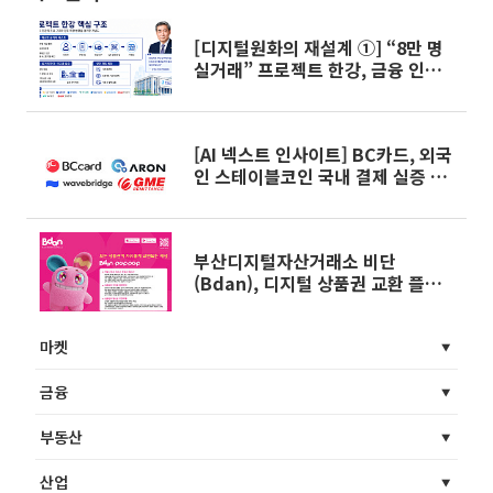
[디지털원화의 재설계 ①] “8만 명
실거래” 프로젝트 한강, 금융 인프
라로 확장
[AI 넥스트 인사이트] BC카드, 외국
인 스테이블코인 국내 결제 실증 완
료 外
부산디지털자산거래소 비단
(Bdan), 디지털 상품권 교환 플랫
폼 ‘비단 팝팝(POPPOP)’ 론칭
마켓
금융
부동산
산업