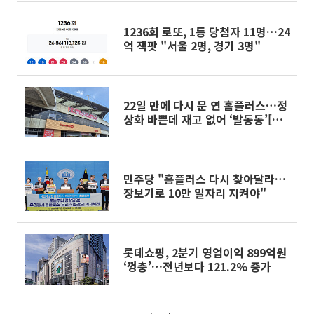
1236회 로또, 1등 당첨자 11명…24
억 잭팟 "서울 2명, 경기 3명"
22일 만에 다시 문 연 홈플러스…정
상화 바쁜데 재고 없어 ‘발동동’[가
보니]
민주당 "홈플러스 다시 찾아달라…
장보기로 10만 일자리 지켜야"
롯데쇼핑, 2분기 영업이익 899억원
‘껑충’…전년보다 121.2% 증가