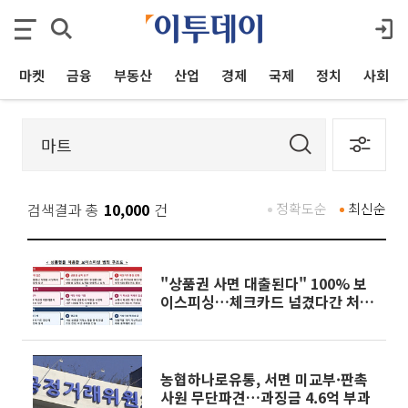
마켓
금융
부동산
산업
경제
국제
정치
사회
검색결과 총
10,000
건
정확도순
최신순
"상품권 사면 대출된다" 100% 보
이스피싱…체크카드 넘겼다간 처벌
대상
농협하나로유통, 서면 미교부·판촉
사원 무단파견…과징금 4.6억 부과