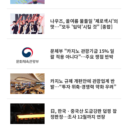
나우즈, 올여름 물들일 '제로섹시'의
맛⋯"모두 '입덕'시킬 것" [종합]
문체부 "카지노 관광기금 15% 일
괄 적용 아니다"…주요 쟁점 반박
카지노 규제 개편안에 관광업계 반
발…“투자 위축·경쟁력 약화 우려”
日, 한국ㆍ중국산 도금강판 덤핑 잠
정판정⋯조사 12월까지 연장