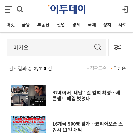
마켓
금융
부동산
산업
경제
국제
정치
사회
검색결과 총
2,410
건
정확도순
최신순
82메이저, 내달 1일 컴백 확정⋯새
콘셉트 베일 벗었다
16개국 500명 참가⋯코리아오픈 스
쿼시 11일 개막