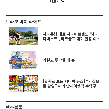
더보기
브라보 마이 라이프
하나은행 대표 시니어브랜드 ‘하나
더넥스트’, 파크골프 대회 현장 이벤
트로 시니어에 인기
거칠고 투박한 내 손
[만화로 보는 시니어 뉴스] “기침으
로 감염” 해외 단체여행객 수막구균
주의
넥스블록