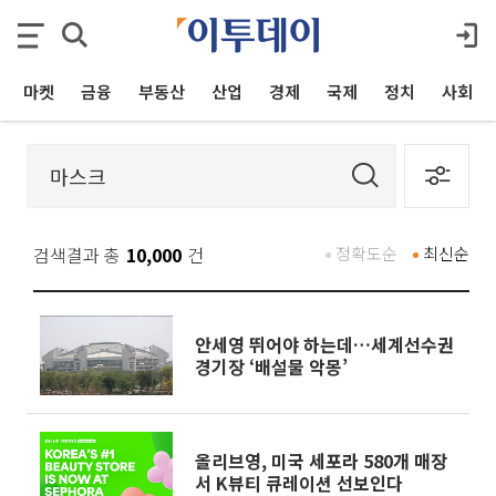
마켓
금융
부동산
산업
경제
국제
정치
사회
검색결과 총
10,000
건
정확도순
최신순
안세영 뛰어야 하는데…세계선수권
경기장 ‘배설물 악몽’
올리브영, 미국 세포라 580개 매장
서 K뷰티 큐레이션 선보인다