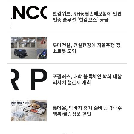
한컴위드, NH농협손해보험에 안면
인증 솔루션 ‘한컴오스’ 공급
롯데건설, 건설현장에 자율주행 청
소로봇 도입
포필러스, 대학 블록체인 학회 대상
리서치 챌린지 개최
롯데온, 막바지 휴가 준비 공략…수
영복·쿨링상품 할인