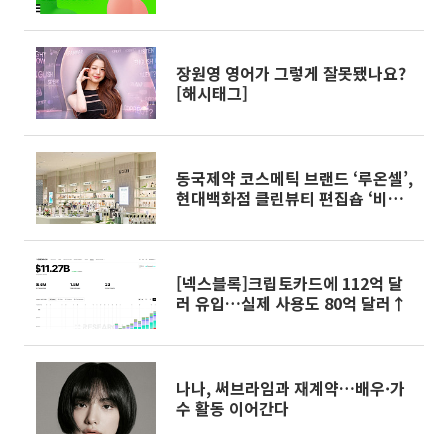
장원영 영어가 그렇게 잘못됐나요?
[해시태그]
동국제약 코스메틱 브랜드 ‘루온셀’,
현대백화점 클린뷰티 편집숍 ‘비클
린’ 입점
[넥스블록]크립토카드에 112억 달
러 유입…실제 사용도 80억 달러↑
나나, 써브라임과 재계약…배우·가
수 활동 이어간다