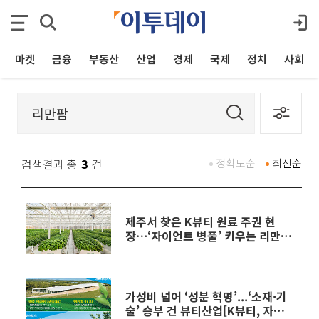
마켓
금융
부동산
산업
경제
국제
정치
사회
검색결과 총
3
건
정확도순
최신순
제주서 찾은 K뷰티 원료 주권 현
장⋯‘자이언트 병풀’ 키우는 리만팜
가보니[K뷰티, 자연주의로 진화]
가성비 넘어 ‘성분 혁명’...‘소재·기
술’ 승부 건 뷰티산업[K뷰티, 자연주