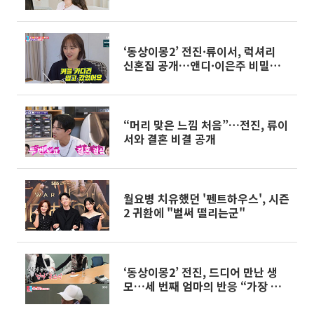
요”
‘동상이몽2’ 전진·류이서, 럭셔리
신혼집 공개…앤디·이은주 비밀연
애 비화까지
“머리 맞은 느낌 처음”…전진, 류이
서와 결혼 비결 공개
월요병 치유했던 '펜트하우스', 시즌
2 귀환에 "벌써 떨리는군"
‘동상이몽2’ 전진, 드디어 만난 생
모…세 번째 엄마의 반응 “가장 축
하해”