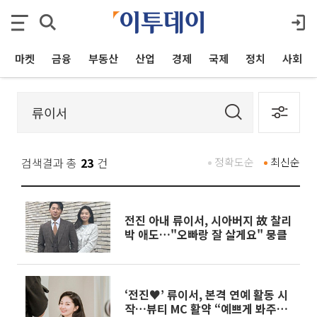
마켓
금융
부동산
산업
경제
국제
정치
사회
검색결과 총
23
건
정확도순
최신순
전진 아내 류이서, 시아버지 故 찰리
박 애도…"오빠랑 잘 살게요" 뭉클
‘전진♥’ 류이서, 본격 연예 활동 시
작…뷰티 MC 활약 “예쁘게 봐주세