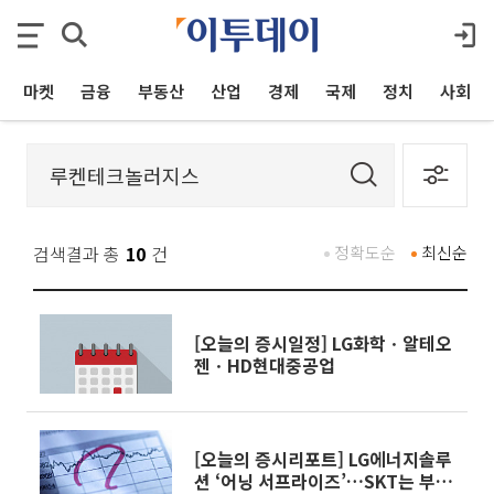
마켓
금융
부동산
산업
경제
국제
정치
사회
검색결과 총
10
건
정확도순
최신순
[오늘의 증시일정] LG화학ㆍ알테오
젠ㆍHD현대중공업
[오늘의 증시리포트] LG에너지솔루
션 ‘어닝 서프라이즈’…SKT는 부진