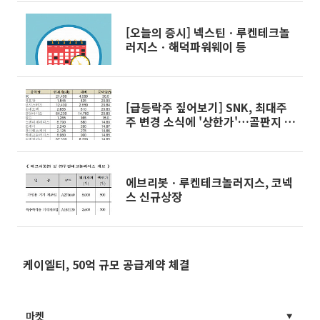
[오늘의 증시] 넥스틴ㆍ루켄테크놀
러지스ㆍ해덕파워웨이 등
[급등락주 짚어보기] SNK, 최대주
주 변경 소식에 '상한가'…골판지 대
란에 대영포장 '강세'
에브리봇ㆍ루켄테크놀러지스, 코넥
스 신규상장
케이엘티, 50억 규모 공급계약 체결
마켓