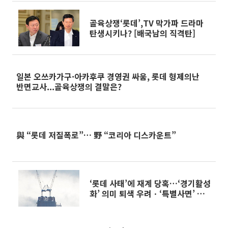
골육상쟁‘롯데’,TV 막가파 드라마
탄생시키나? [배국남의 직격탄]
일본 오쓰카가구·아카후쿠 경영권 싸움, 롯데 형제의난
반면교사...골육상쟁의 결말은?
與 “롯데 저질폭로”… 野 “코리아 디스카운트”
‘롯데 사태’에 재계 당혹…‘경기활성
화’ 의미 퇴색 우려ㆍ‘특별사면’ 찬
물도 걱정