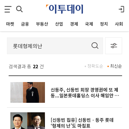
마켓
금융
부동산
산업
경제
국제
정치
사회
검색결과 총
22
건
정확도순
최신순
신동주, 신동빈 회장 경영권에 또 제
동...일본롯데홀딩스 이사 해임안 제
출
[신동빈 집유] 신동빈ㆍ동주 롯데
‘형제의 난’도 마침표