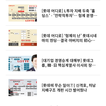
[롯데 어디로] L투자 지배 두축 '홀
딩스'ㆍ'전략적투자'… 형제 분쟁 승
부처
[롯데 어디로] ‘형제의 난’ 롯데시네
마의 엔딩…결국 아버지의 初心대
로?
[대기업 경영승계 대해부] 롯데그
룹, 韓·日 핵심계열사 이사회 장
악… 힘 받는 ‘신동빈 천하’
[롯데에 무슨 일이⑦] 신격호, 차남
지배구조 개편 시간 벌어줬나