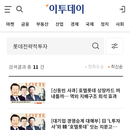
마켓
금융
부동산
산업
경제
국제
정치
사회
검색결과 총
11
건
정확도순
최신순
[신동빈 사과] 호텔롯데 상장카드 꺼
내들까… 역외 지배구조 희석 효과
[대기업 경영승계 대해부] 日 ‘L투자
사’와 韓 ‘호텔롯데’ 잇는 지분고리