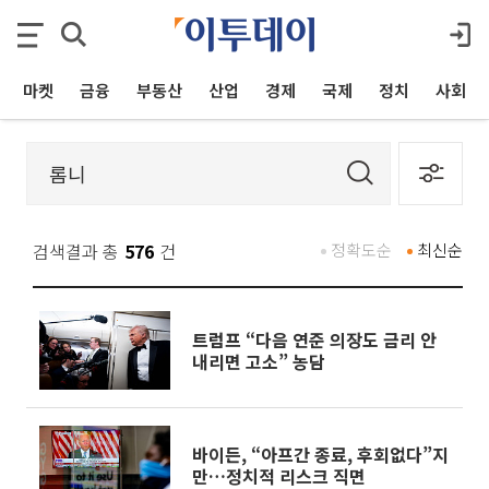
마켓
금융
부동산
산업
경제
국제
정치
사회
검색결과 총
576
건
정확도순
최신순
트럼프 “다음 연준 의장도 금리 안
내리면 고소” 농담
바이든, “아프간 종료, 후회없다”지
만…정치적 리스크 직면