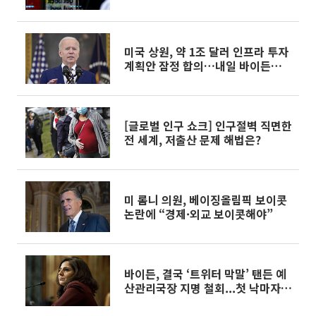
미국 상원, 약 1조 달러 인프라 투자
계획안 잠정 합의…내일 바이든과
회동
[글로벌 인구 쇼크] 인구절벽 직면한
전 세계, 저출산 문제 해법은?
미 롬니 의원, 베이징올림픽 보이콧
논란에 “경제·외교 보이콧해야”
바이든, 결국 ‘트위터 막말’ 탠든 예
산관리국장 지명 철회...첫 낙마자
오명