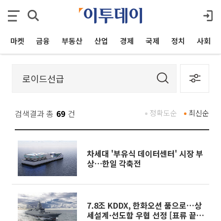
마켓
금융
부동산
산업
경제
국제
정치
사회
검색결과 총
69
건
정확도순
최신순
차세대 '부유식 데이터센터' 시장 부
상⋯한일 각축전
7.8조 KDDX, 한화오션 품으로…상
세설계·선도함 우협 선정 [표류 끝