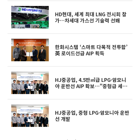
HD현대, 세계 최대 LNG 전시회 참
가…차세대 가스선 기술력 선봬
한화시스템 ‘스마트 다목적 전투함’
英 로이드선급 AIP 획득
HJ중공업, 4.5만㎥급 LPG·암모니
아 운반선 AIP 확보…"중형급 세그
먼트까지 채웠다"
HJ중공업, 중형 LPG·암모니아 운반
선 개발