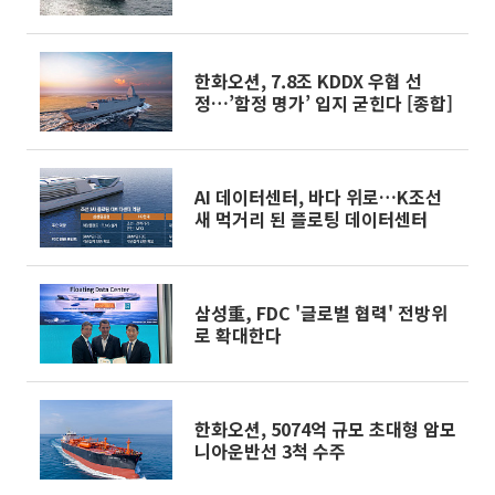
난 KDDX]
한화오션, 7.8조 KDDX 우협 선
정…’함정 명가’ 입지 굳힌다 [종합]
AI 데이터센터, 바다 위로…K조선
새 먹거리 된 플로팅 데이터센터
삼성重, FDC '글로벌 협력' 전방위
로 확대한다
한화오션, 5074억 규모 초대형 암모
니아운반선 3척 수주