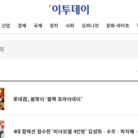
산업
경제
국제
정치
사회
오피니언
문화·라이프
건
롯데百, 봄맞이 ‘블랙 프라이데이’
4대 컬렉션 접수한 ‘미녀모델 4인방’ 김성희ㆍ수주ㆍ박지혜