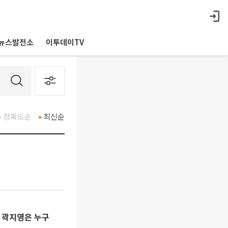
뉴스발전소
이투데이TV
정확도순
최신순
ㆍ곽지영은 누구