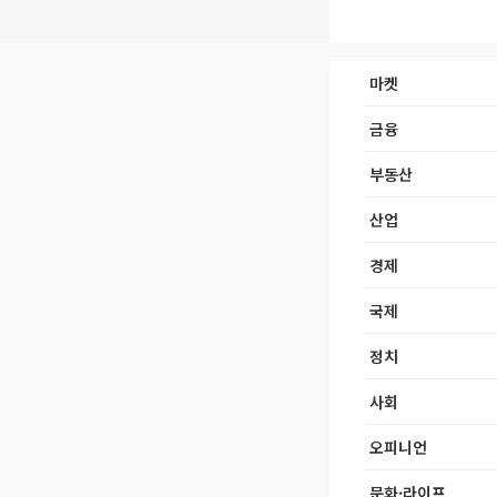
마켓
금융
부동산
산업
경제
국제
정치
사회
오피니언
문화·라이프