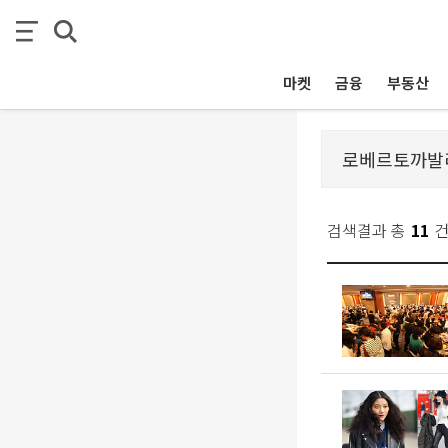
마켓
금융
부동산
검색결과 총
11