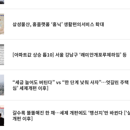
삼성물산, 홈플랫폼 ‘홈닉’ 생활편의서비스 확대
[아파트값 상승 톱10] 서울 강남구 ‘래미안개포루체하임’ 등
“세금 늘어도 버틴다” vs “한 단계 낮춰 사자”…엇갈린 주택 
심’ 세제개편 이후]
갈수록 똘똘해진 한 채…세제 개편에도 ‘행선지’만 바뀐다 [‘
개편 이후]