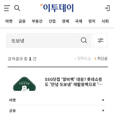
마켓
금융
부동산
산업
경제
국제
정치
사회
검색결과 총
1
건
정확도순
최신순
SSG닷컴 ‘알비백’ 대응? 롯데쇼핑
도 '안녕 또보냉' 재활용백으로 '맞
불'
마켓
금융