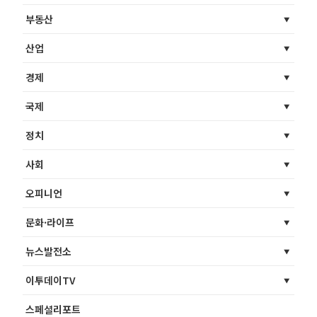
부동산
산업
경제
국제
정치
사회
오피니언
문화·라이프
뉴스발전소
이투데이TV
스페셜리포트