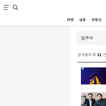
마켓
금융
부동산
검색결과 총
11