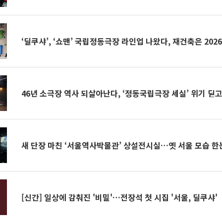
‘딜쿠샤’, ‘쇼맨’ 국립정동극장 라인업 나왔다, 재건축은 20
46년 소극장 역사 되살아난다, ‘정동국립극장 세실’ 위기 딛
새 단장 마친 ‘서울역사박물관’ 상설전시실…옛 서울 모습 한
[신간] 일상에 감춰진 '비밀'…전장석 첫 시집 '서울, 딜쿠샤'