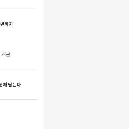
26년까지
고 개관
눈에 담는다