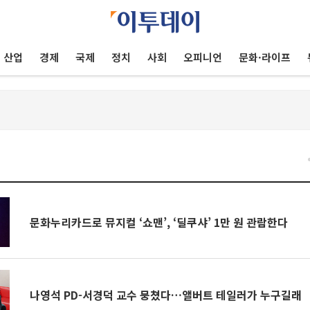
산업
경제
국제
정치
사회
오피니언
문화·라이프
건
문화누리카드로 뮤지컬 ‘쇼맨’, ‘딜쿠샤’ 1만 원 관람한다
나영석 PD-서경덕 교수 뭉쳤다…앨버트 테일러가 누구길래