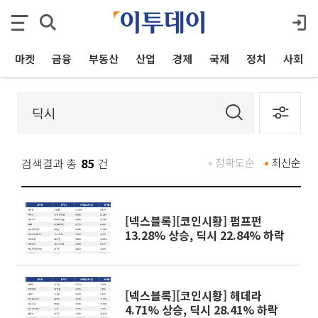
마켓
금융
부동산
산업
경제
국제
정치
사회
검색결과 총
85
건
정확도순
최신순
[넥스블록][코인시황] 펌프펀
13.28% 상승, 딕시 22.84% 하락
[넥스블록][코인시황] 헤데라
4.71% 상승, 딕시 28.41% 하락