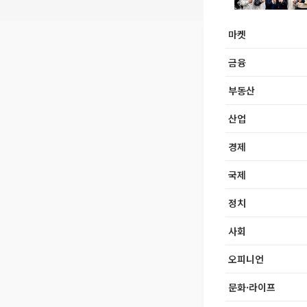
마켓
금융
부동산
산업
경제
국제
정치
사회
오피니언
문화·라이프