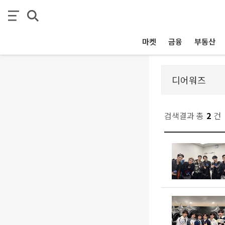
마켓
금융
부동산
검색결과 총
2
건