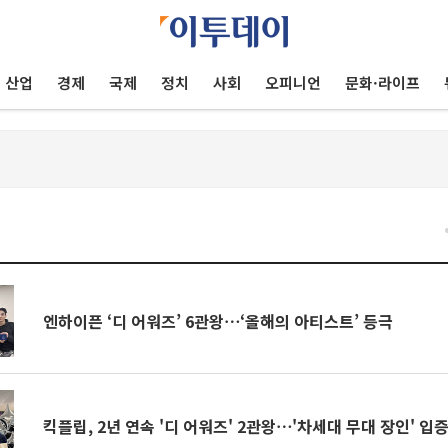
산업
경제
국제
정치
사회
오피니언
문화·라이프
엔하이픈 ‘디 어워즈’ 6관왕⋯‘올해의 아티스트’ 등극
킥플립, 2년 연속 '디 어워즈' 2관왕⋯'차세대 무대 장인' 입