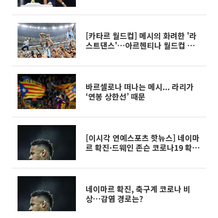
[카타르 월드컵] 메시의 화려한 '라
스트댄스'…아르헨티나 월드컵 우
승
바르셀로나 떠나는 메시... 라리가
‘연봉 상한선’ 때문
[이시각 연예스포츠 핫뉴스] 네이마
르 확진·드웨인 존슨 코로나19 확진
·'라디오스타' 이혜성·신세경 화보
네이마르 확진, 축구계 코로나 비
상…감염 경로는?