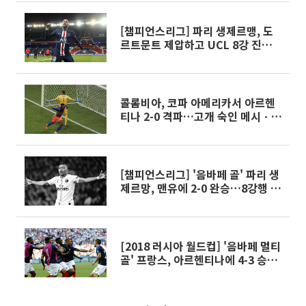
[챔피언스리그] 파리 생제르맹, 도
르트문트 제압하고 UCL 8강 진
출…'역시 네이마르'
콜롬비아, 코파 아메리카서 아르헨
티나 2-0 격파…고개 숙인 메시ㆍ아
게로
[챔피언스리그] '음바페 골' 파리 생
제르망, 맨유에 2-0 완승…8강행 보
인다!
[2018 러시아 월드컵] '음바페 멀티
골' 프랑스, 아르헨티나에 4-3 승리
'8강 진출'…리오넬 메시 시대 끝?