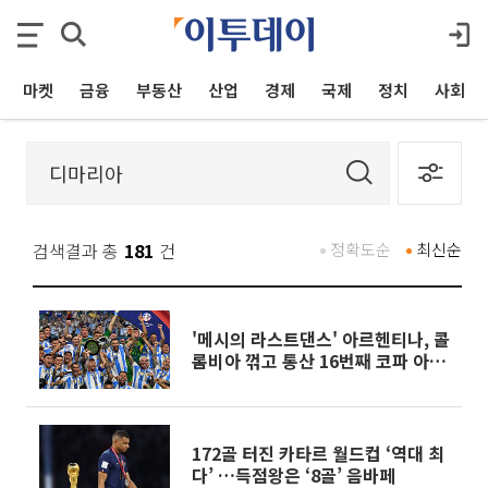
마켓
금융
부동산
산업
경제
국제
정치
사회
검색결과 총
181
건
정확도순
최신순
'메시의 라스트댄스' 아르헨티나, 콜
롬비아 꺾고 통산 16번째 코파 아메
리카 정상
172골 터진 카타르 월드컵 ‘역대 최
다’ …득점왕은 ‘8골’ 음바페