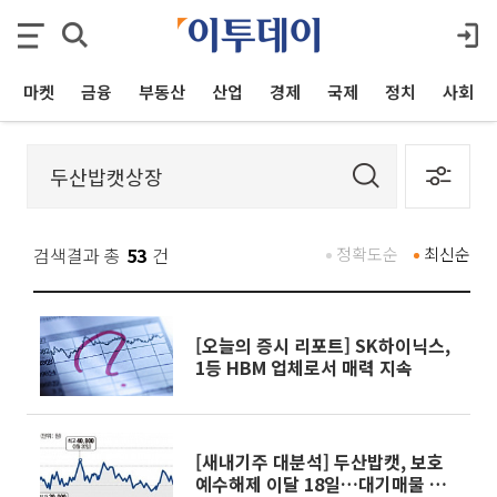
마켓
금융
부동산
산업
경제
국제
정치
사회
검색결과 총
53
건
정확도순
최신순
[오늘의 증시 리포트] SK하이닉스,
1등 HBM 업체로서 매력 지속
[새내기주 대분석] 두산밥캣, 보호
예수해제 이달 18일…대기매물 우