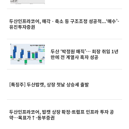
려에 투심 '찬바람'
두산인프라코어, 매각ㆍ축소 등 구조조정 성공적...‘매수’-
유진투자증권
두산 ‘박정원 매직’… 회장 취임 1년
만에 전 계열사 흑자 성공
[특징주] 두산밥캣, 상장 첫날 상승세 출발
두산인프라코어, 밥캣 상장 확정·트럼프 인프라 투자 공
약…목표가↑-동부증권