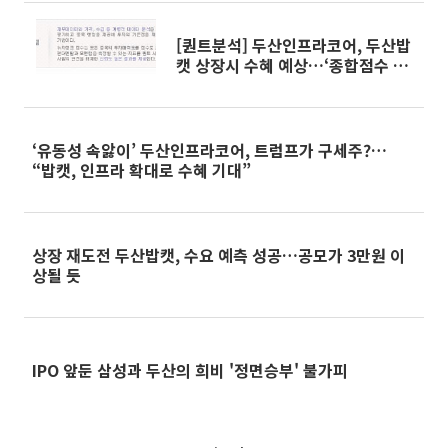
[퀀트분석] 두산인프라코어, 두산밥
캣 상장시 수혜 예상…‘종합점수 79
점’
‘유동성 속앓이’ 두산인프라코어, 트럼프가 구세주?…
“밥캣, 인프라 확대로 수혜 기대”
상장 재도전 두산밥캣, 수요 예측 성공…공모가 3만원 이
상될 듯
IPO 앞둔 삼성과 두산의 희비 '정면승부' 불가피