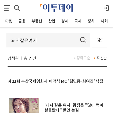
마켓
금융
부동산
산업
경제
국제
정치
사회
검색결과 총
7
건
정확도순
최신순
제21회 부산국제영화제 폐막식 MC '김민종-최여진' 낙점
'돼지 같은 여자' 황정음 "많이 먹어
살올랐다" 발언 눈길