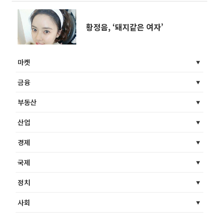
황정음, ‘돼지같은 여자’
마켓
금융
부동산
산업
경제
국제
정치
사회