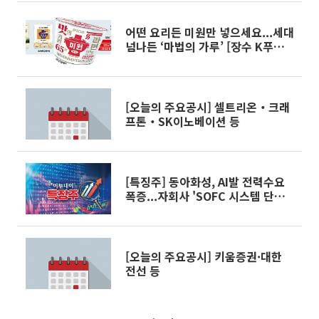
어떤 요리든 미원만 넣으세요...세대
넘나든 ‘마법의 가루’ [장수 K푸드
㉒]
[오늘의 주요공시] 셀트리온‧크래
프톤‧SK이노베이션 등
[특징주] 동아화성, AI발 전력수요
폭증...자회사 'SOFC 시스템 단점
극복' 차세대 수소연료전지 HT-
PEMFC 부각↑
[오늘의 주요공시] 키움증권·대한
전선 등