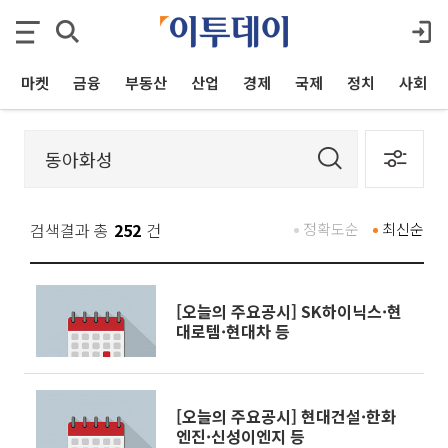
마켓
금융
부동산
산업
경제
국제
정치
사회
검색결과 총
252
건
정확도순
최신순
[오늘의 주요공시] SK하이닉스·현
대로템·현대차 등
[오늘의 주요공시] 현대건설·한화
엔진·신성이엔지 등