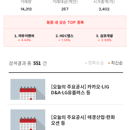
거래량
거래대금(백만)
시가총액(억)
14,313
257
2,402
동종 내 상승 TOP 종목
1. 까뮤이앤씨
2. HDC랩스
3. 삼호개발
+ 4.44%
+ 1.34%
+ 0.99%
검색결과 총
551
건
정확도순
최신순
[오늘의 주요공시] 카카오·LIG
D&A·LG유플러스 등
[오늘의 주요공시] 애경산업·한화
오션 등