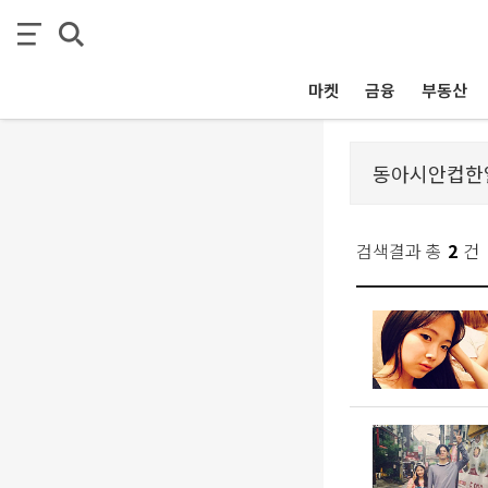
마켓
금융
부동산
검색결과 총
2
건