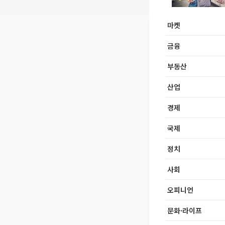
마켓
금융
부동산
산업
경제
국제
정치
사회
오피니언
문화·라이프