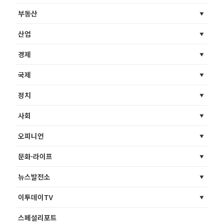
부동산
산업
경제
국제
정치
사회
오피니언
문화·라이프
뉴스발전소
이투데이TV
스페셜리포트