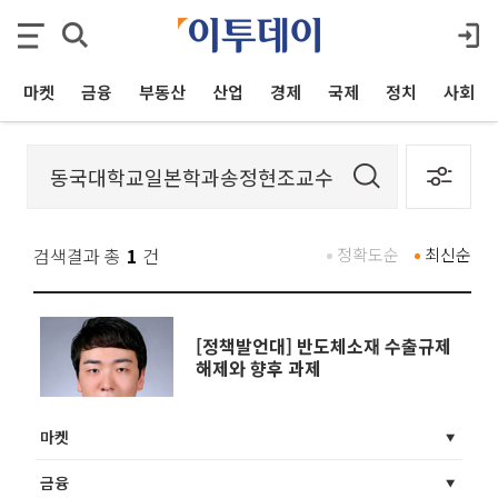
마켓
금융
부동산
산업
경제
국제
정치
사회
검색결과 총
1
건
정확도순
최신순
[정책발언대] 반도체소재 수출규제
해제와 향후 과제
마켓
금융