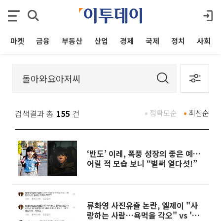
마켓
금융
부동산
산업
경제
국제
정치
사회
검색결과 총
155
건
정확도순
최신순
‘반도’ 이레, 폭풍 성장의 좋은 예…
어릴 적 모습 보니 “벌써 열다섯!”
류화영 사진유출 논란, 엘제이 "사
랑하는 사람…욕먹을 각오" vs '류