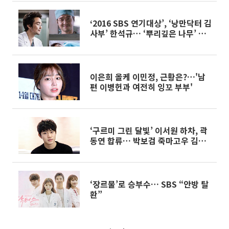
‘2016 SBS 연기대상’, ‘낭만닥터 김
사부’ 한석규… ‘뿌리깊은 나무’ 이
후 5년만
이은희 올케 이민정, 근황은?…'남
편 이병헌과 여전히 잉꼬 부부'
‘구르미 그린 달빛’ 이서원 하차, 곽
동연 합류… 박보검 죽마고우 김병
연 역
‘장르물’로 승부수… SBS “안방 탈
환”