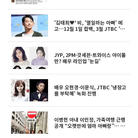
화영 언니' 류효영 "왜 그래요 진짜
지워요"
'김태희♥' 비, '열일하는 아빠' 예
고…12월 1일 컴백, 3월 JTBC '스
케치' 브라운관도?
JYP, 2PM·갓세븐·트와이스 아이돌
만? 배우 라인업 '눈길'
배우 오현경·이문식, JTBC '냉장고
를 부탁해' 녹화 진행
이병헌 아내 이민정, 가족여행 근행
공개 “오랫만에 엄마 아빠랑”… 출
산 후에도 ‘빛나는 외모’