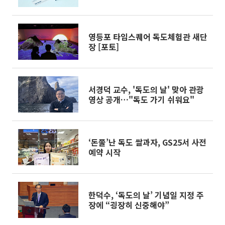
영등포 타임스퀘어 독도체험관 새단
장 [포토]
서경덕 교수, '독도의 날' 맞아 관광
영상 공개…"독도 가기 쉬워요"
‘돈쭐’난 독도 쌀과자, GS25서 사전
예약 시작
한덕수, ‘독도의 날’ 기념일 지정 주
장에 “굉장히 신중해야”