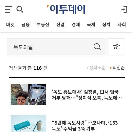
마켓
금융
부동산
산업
경제
국제
정치
사회
검색결과 총
116
건
정확도순
최신순
'독도 홍보대사' 김창렬, 日서 입국
거부 당해⋯"정치적 보복, 독도에
사죄하라"
“5년째 독도사랑”…모나미, ‘153
독도’ 수익금 3% 기부