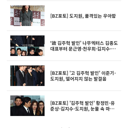
[BZ포토] 도지원, 품격있는 우아함
'故 김주혁 발인' 나무엑터스 김종도
대표부터 문근영·천우희·김지수·
이준기 등 '눈물 속 배웅'
[BZ포토] '고 김주혁 발인' 이준기-
도지원, 떨어지지 않는 발걸음
[BZ포토] '김주혁 발인' 황정민-유
준상-김지수-도지원, 눈물 속 마지
막 배웅