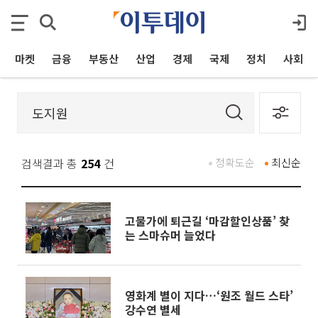
마켓
금융
부동산
산업
경제
국제
정치
사회
검색결과 총
254
건
정확도순
최신순
고물가에 퇴근길 ‘마감할인상품’ 찾
는 스마슈머 늘었다
영화계 별이 지다…‘원조 월드 스타’
강수연 별세