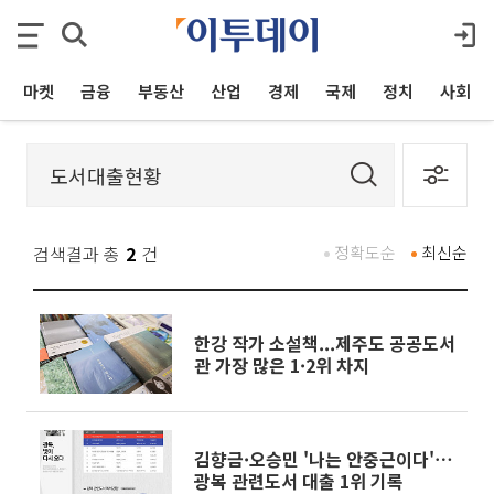
마켓
금융
부동산
산업
경제
국제
정치
사회
검색결과 총
2
건
정확도순
최신순
한강 작가 소설책...제주도 공공도서
관 가장 많은 1·2위 차지
김향금·오승민 '나는 안중근이다'⋯
광복 관련도서 대출 1위 기록